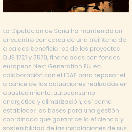
La Diputación de Soria ha mantenido un
encuentro con cerca de una treintena de
alcaldes beneficiarios de los proyectos
DUS 1721 y 3570, financiados con fondos
europeos Next Generation EU, en
colaboración con el IDAE para repasar el
alcance de las actuaciones realizadas en
abastecimiento, autoconsumo
energético y climatización, así como
establecer las bases para una gestión
coordinada que garantice la eficiencia y
sostenibilidad de las instalaciones de sus